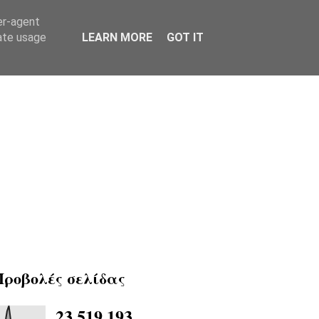
er-agent
rate usage
LEARN MORE
GOT IT
Προβολές σελίδας
23,519,193