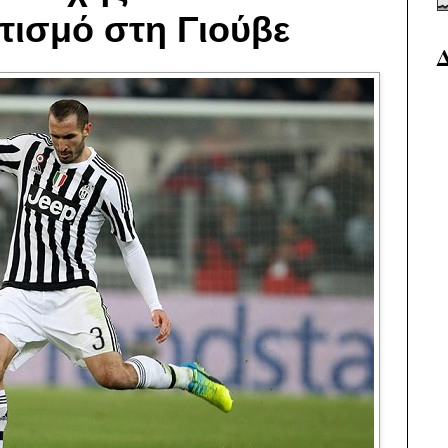
τισμό στη Γιούβε