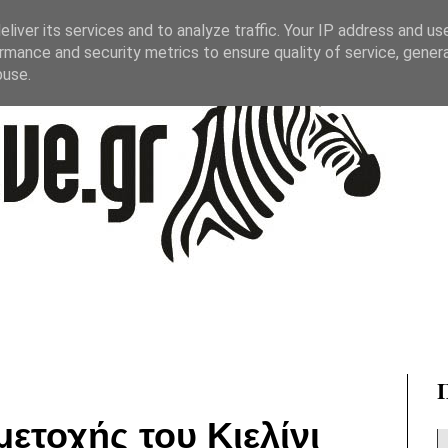
liver its services and to analyze traffic. Your IP address and us
rmance and security metrics to ensure quality of service, gene
buse.
ετοχής του Κιελίνι