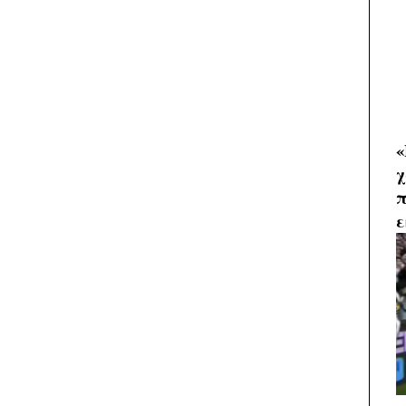
«
χ
π
ε