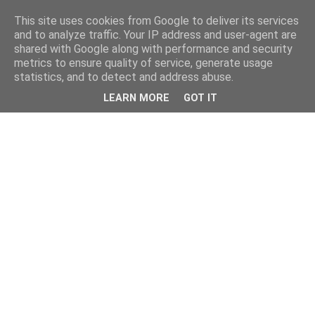
This site uses cookies from Google to deliver its services
and to analyze traffic. Your IP address and user-agent are
shared with Google along with performance and security
metrics to ensure quality of service, generate usage
statistics, and to detect and address abuse.
LEARN MORE
GOT IT