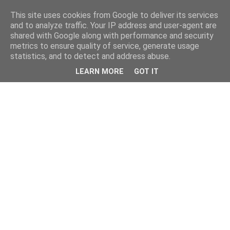
This site uses cookies from Google to deliver its services
and to analyze traffic. Your IP address and user-agent are
shared with Google along with performance and security
metrics to ensure quality of service, generate usage
statistics, and to detect and address abuse.
LEARN MORE
GOT IT