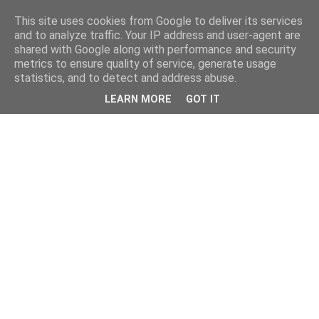
This site uses cookies from Google to deliver its services
and to analyze traffic. Your IP address and user-agent are
shared with Google along with performance and security
metrics to ensure quality of service, generate usage
statistics, and to detect and address abuse.
LEARN MORE
GOT IT