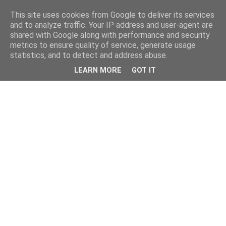
This site uses cookies from Google to deliver its services
and to analyze traffic. Your IP address and user-agent are
shared with Google along with performance and security
metrics to ensure quality of service, generate usage
statistics, and to detect and address abuse.
LEARN MORE
GOT IT