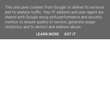
This site uses cookies from Google to deliver its services
and to analyze traffic. Your IP address and user-agent are
shared with Google along with performance and security
metrics to ensure quality of service, generate usage
statistics, and to detect and address abuse.
LEARN MORE
GOT IT