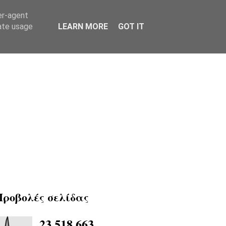
er-agent
rate usage
LEARN MORE
GOT IT
Προβολές σελίδας
23,518,663