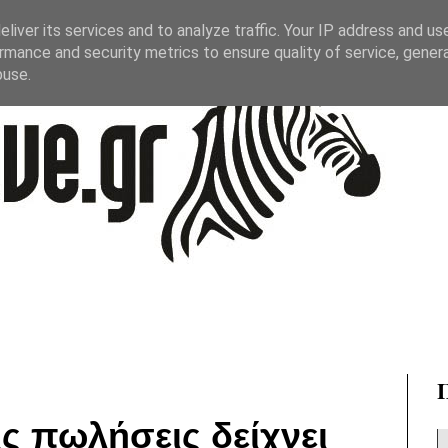
liver its services and to analyze traffic. Your IP address and us
rmance and security metrics to ensure quality of service, gene
buse.
ις πωλήσεις δείχνει