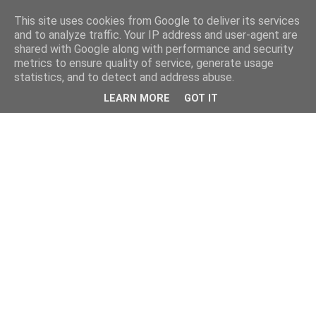
This site uses cookies from Google to deliver its services
and to analyze traffic. Your IP address and user-agent are
shared with Google along with performance and security
metrics to ensure quality of service, generate usage
statistics, and to detect and address abuse.
LEARN MORE
GOT IT