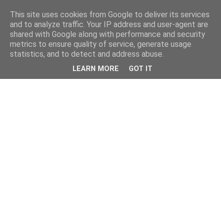
This site uses cookies from Google to deliver its services
and to analyze traffic. Your IP address and user-agent are
shared with Google along with performance and security
metrics to ensure quality of service, generate usage
statistics, and to detect and address abuse.
LEARN MORE
GOT IT