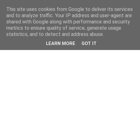
This site uses cookies from Google to deliver its services
and to analyze traffic. Your IP address and user-agent are
shared with Google along with performance and security
metrics to ensure quality of service, generate usage
statistics, and to detect and address abuse.
LEARN MORE
GOT IT