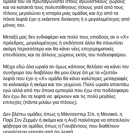
ομάδα του να πρωταγωνιστεί στους αγωνιστικούς χώρους
και να κατακτά τους πολυπόθητους τίτλους γιατί από τους
τίτλους μεγαλώνει η ιστορία μιας ομάδας και όχι από τα
πόσα λεφτά έχει η εκάστοτε διοίκηση ή ο μεγαλομέτοχος από
μόνος του.
Μεταξύ μας δεν ενδιαφέρει και πολύ τους οπαδούς αν ο «Χ»
πρόεδρος, μεγαλομέτοχος ή οτιδήποτε άλλο θα πλουτίσει
ακόμη περισσότερο και θα κάνει νέες επιχειρηματικές
επενδύσεις και σε άλλους χώρους εκτός του ποδοσφαίρου.
Μέχρι εδώ όλα ωραία αν όμως κάποιος θελήσει να κάνει τον
συνήγορο του διαβόλου θα μου έλεγε ότι με τα «ζεστά»
λεφτά που έχει η «Χ» ομάδα θα κάνει καλύτερες μεταγραφές
το καλοκαίρι ή ακόμα και τον χειμώνα. Πολύ ωραία απαντάω
εγώ αλλά από την όποια εμπειρία που έχω στο ποδόσφαιρο
δεν έχω δει τα λεφτά να φέρνουν και τις πολύ μεγάλες
επιτυχίες (πάντα μιλάω για τίτλους).
Δεν βλέπω ομάδες όπως η Μάντσεστερ Σίτι, η Μονακό, η
Παρί Σεν Ζερμέν ή ακόμα και η Ανζί παλιότερα να αποτελούν
φόβητρα σε ομάδες όπως η Γιουβέντους που διαθέτουν
μεγαλύτερη ιστορία από ότι λεφτά.