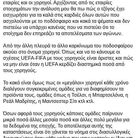
εταιρίες και οι χορηγοί. Αρχίζοντας από τις εταιρίες
στοιχημάτων την ανάλυση μου θα πω πώς ο τζόγος έχει
εισχωρήσει για τα καλά στις καρδιές όλων αυτών που
ασχολούνται με το ποδόσφαιρο και κακά τα ψέματα και δεν
πιστεύω να υπάρχει κανένας που να πιστεύει ότι το
στοίχημα δεν επηρεάζει τα αποτελέσματα των αγώνων.
Από την άλλη πλευρά το άλλο καρκίνωμα του ποδοσφαίρου
ακούει στο όνομα χορηγοί. Όπως και να το κάνουμε οι
σχέσεις UEFA-FIFA με τους χορηγούς είναι άριστες και πώς
να μην είναι όταν η UEFA κερδίζει διαστημικά ποσά από
τους χορηγούς.
Το κακό είναι όμως πως οι «μεγάλοι» χορηγοί κάθε χρόνο
διαλέγουν συγκεκριμένες ομάδες για να διαφημίσουν τα
προϊόντα τους, ομάδες όπως η Τσέλσι, η Μπαρτσελόνα, η
Ρεάλ Μαδρίτης, η Μαντσεστερ Σίτι κτλ κτλ.
Όσων αφορά τους χορηγούς κάποιες ομάδες παίρνουν
μικρά ποσά άλλες μεσαία ποσά και άλλες πολύ μεγάλα για
τα δεδομένα της εποχής. Το αποτέλεσμα αυτής της
καταστάσεως είναι ότι χάνεται το νόημα στις διασυλλογικές