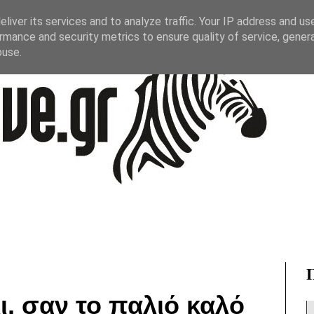
liver its services and to analyze traffic. Your IP address and us
rmance and security metrics to ensure quality of service, gene
buse.
, σαν το παλιό καλό