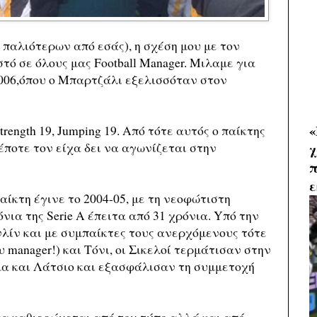
παλιότερων από εσάς), η σχέση μου με τον
ό σε όλους μας Football Manager. Μιλαμε για
2006,όπου ο Μπαρτζάλι εξελισσόταν στον
«
 Strength 19, Jumping 19. Από τότε αυτός ο παίκτης
δέποτε τον είχα δει να αγωνίζεται στην
χ
π
ε
αίκτη έγινε το 2004-05, με τη νεοφώτιστη
ια της Serie A έπειτα από 31 χρόνια. Yπό την
λίν και με συμπαίκτες τους ανερχόμενους τότε
 manager!) και Τόνι, οι Σικελοί τερμάτισαν στην
μα και Λάτσιο και εξασφάλισαν τη συμμετοχή