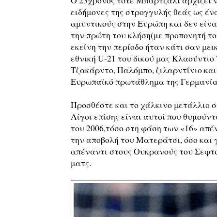
Ο 23χρονος τότε Μπαρτζάλι αρχίζει ν
ειδήμονες της στρογγυλής θεάς ως έ
αμυντικούς στην Ευρώπη και δεν είναι
την πρώτη του κλήση(με προπονητή το
εκείνη την περίοδο ήταν κάτι σαν με
εθνική U-21 του δικού μας Κλαούντιο 
Τζακάρντο, Παλόμπο, ζιλαρντίνιο και
Ευρωπαϊκό πρωτάθλημα της Γερμανίας 
Προσθέστε και το χάλκινο μετάλλιο σ
Λίγοι επίσης είναι αυτοί που θυμούν
του 2006,τόσο στη φάση των «16» απ
την αποβολή του Ματεράτσι, όσο και 
απέναντι στους Ουκρανούς του Σεφτσέ
ματς.