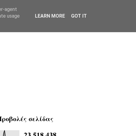
er-agent
rate usage
LEARN MORE
GOT IT
Προβολές σελίδας
23,518,438