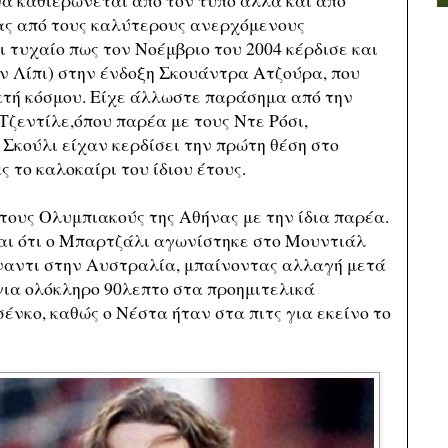
α καθιερώνεται από τον τύπο αλλά και από
νας από τους καλύτερους ανερχόμενους
 τυχαίο πως τον Νοέμβριο του 2004 κέρδισε και
ν Λίπι) στην ένδοξη Σκουάντρα Ατζούρα, που
ικτή κόσμου. Είχε άλλωστε παράσημα από την
Τζεντίλε,όπου παρέα με τους Ντε Ρόσι,
 Σκούλι είχαν κερδίσει την πρώτη θέση στο
το καλοκαίρι του ίδιου έτους.
τους Ολυμπιακούς της Αθήνας με την ίδια παρέα.
ται ότι ο Μπαρτζάλι αγωνίστηκε στο Μουντιάλ
έναντι στην Αυστραλία, μπαίνοντας αλλαγή μετά
για ολόκληρο 90λεπτο στα προημιτελικά
νκο, καθώς ο Νέστα ήταν στα πιτς για εκείνο το