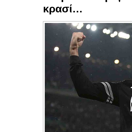
κρασί…