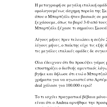
Η μεταγραφή σε μεγάλη ιταλική ομάδα
ομολογουμένως άσχημη πορεία της Σκ
όπου ο Μπαρτζάλι ήταν βασικός σε ματ
ξεχάσουμε, όπως το βαρύ 3-0 από του
Μπαρτζάλι ξέχασε τι σημαίνει Σκουά
Λίγους μήνες πριν τελειώσει η σεζόν 
λίγους μήνες, ο παίκτης είχε τις εξής
τις μεγάλες ιταλικές ομάδες δε συγκ
Όλα έδειχναν ότι θα προκύψει γάμος μ
υποστηρίζει ο διεθνής αμυντικός λόγω
βγήκε και δήλωσε ότι ενώ ο Μπαρτζαλ
χρήματα για να αγωνιστεί στο Αρτέμι
deal χάλασε για 100.000 ευρώ!
Το τι ισχύει πραγματικά βέβαια μόνο 
είναι ότι ο Andrea αρνήθηκε την προ