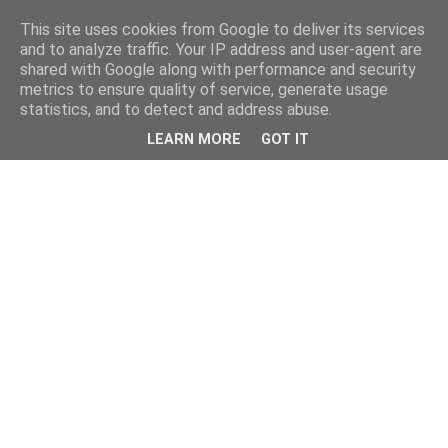
This site uses cookies from Google to deliver its services
and to analyze traffic. Your IP address and user-agent are
shared with Google along with performance and security
metrics to ensure quality of service, generate usage
statistics, and to detect and address abuse.
LEARN MORE
GOT IT