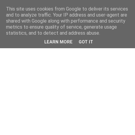
This site uses cookies from Google to deliver its services
and to analyze traffic. Your IP address and user-agent are
shared with Google along with performance and security
metrics to ensure quality of service, generate usage
statistics, and to detect and address abuse.
LEARN MORE
GOT IT