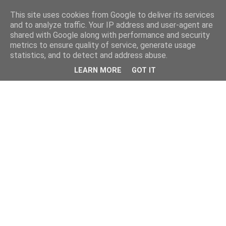
This site uses cookies from Google to deliver its services
and to analyze traffic. Your IP address and user-agent are
shared with Google along with performance and security
metrics to ensure quality of service, generate usage
statistics, and to detect and address abuse.
LEARN MORE
GOT IT