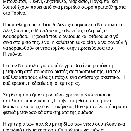
Μπονούτσι, Κιελίνι, Λιχστάινερ, Μαρκίσιο, Πογκμπά, και
λοιποί έχουν πάρει από ένα μέχρι ένα σωρό πρωταθλήματα
στο Τορίνο.
Πρωτάθλημα με τη Γιούβε δεν έχει σηκώσει ο Ντιμπαλά, ο
Αλεξ Σάντρο, ο Μάντζουκιτς, ο Κεντίρα, ο Λεμινά, ο
Κουαδράδο. Η χρονιά που διανύουμε και φτάνουμε σιγά-
σιγά στο μισό της, είναι η καλύτερη ευκαιρία για να φανούν ή
να εδραιωθούν οι νεοφερμένοι στην πρωτεύουσα του
Πιεμόντε.
Για τον Ντιμπαλά, για παράδειγμα, θα είναι η απόλυτη
μετάβαση από ποδοσφαιριστής σε πρωταθλητής. Για τον
καθένα από τους νέους υπάρχει ένα αντίστοιχο σκεπτικό. Η
καθιέρωση, η εδραίωση, οι εμπειρίες.
Στη θέση που ήταν πριν πέντε χρόνια ο Κιελίνι και οι
υπόλοιποι αμυντικοί της Γιούβε, στη θέση που ήταν ο
Μαρκίσιο και ο σχεδόν… ανήλικος Πογκμπά είναι σήμερα τα
φετινά μεταγραφικά αποκτήματα της ομάδας.
Η εμπειρία των παλιών με τη δίψα των νέων συντελούν ένα
μοναδικό μείγμα κινήτρου. Οι πρώτοι είναι πάντα