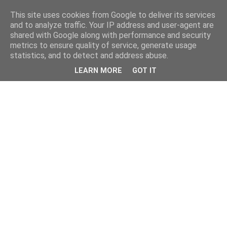
This site uses cookies from Google to deliver its services
and to analyze traffic. Your IP address and user-agent are
shared with Google along with performance and security
metrics to ensure quality of service, generate usage
statistics, and to detect and address abuse.
LEARN MORE
GOT IT