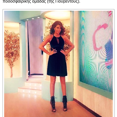
ποδοσφαιρικής ομάδας (της Γιουβέντους).