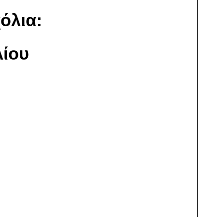
όλια:
ίου