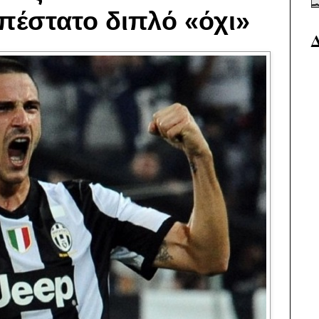
πέστατο διπλό «όχι»