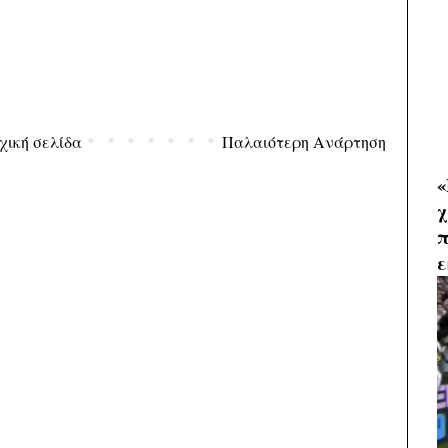
χική σελίδα
Παλαιότερη Ανάρτηση
«
χ
π
ε