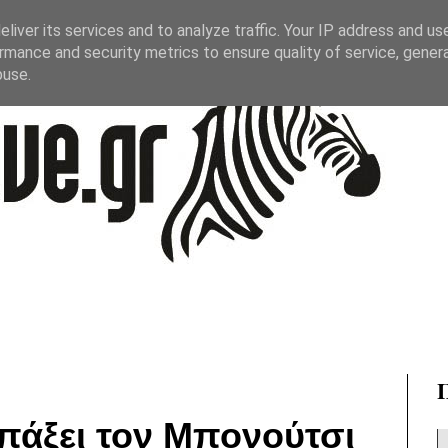
liver its services and to analyze traffic. Your IP address and us
rmance and security metrics to ensure quality of service, gene
buse.
ρπάξει τον Μπονούτσι