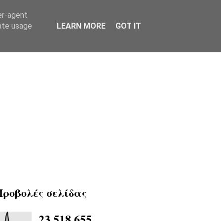
er-agent
rate usage
LEARN MORE
GOT IT
Προβολές σελίδας
23,518,655