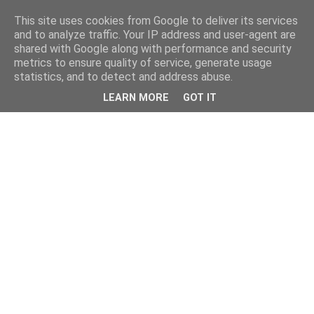
This site uses cookies from Google to deliver its services
and to analyze traffic. Your IP address and user-agent are
shared with Google along with performance and security
metrics to ensure quality of service, generate usage
statistics, and to detect and address abuse.
LEARN MORE
GOT IT