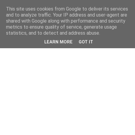
This site uses cookies from Google to deliver its services
and to analyze traffic. Your IP address and user-agent are
shared with Google along with performance and security
metrics to ensure quality of service, generate usage
statistics, and to detect and address abuse.
LEARN MORE
GOT IT