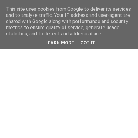
This site uses cookies from Google to deliver its services
and to analyze traffic. Your IP address and user-agent are
shared with Google along with performance and security
metrics to ensure quality of service, generate usage
statistics, and to detect and address abuse.
LEARN MORE
GOT IT