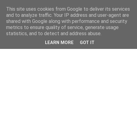
This site uses cookies from Google to deliver its services
and to analyze traffic. Your IP address and user-agent are
shared with Google along with performance and security
metrics to ensure quality of service, generate usage
statistics, and to detect and address abuse.
LEARN MORE
GOT IT