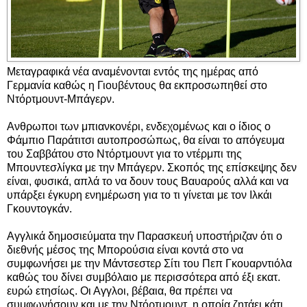
Μεταγραφικά νέα αναμένονται εντός της ημέρας από
Γερμανία καθώς η Γιουβέντους θα εκπροσωπηθεί στο
Ντόρτμουντ-Μπάγερν.
Ανθρωποι των μπιανκονέρι, ενδεχομένως και ο ίδιος ο
Φάμπιο Παράτιτσι αυτοπροσώπως, θα είναι το απόγευμα
του Σαββάτου στο Ντόρτμουντ για το ντέρμπι της
Μπουντεσλίγκα με την Μπάγερν. Σκοπός της επίσκεψης δεν
είναι, φυσικά, απλά το να δουν τους Βαυαρούς αλλά και να
υπάρξει έγκυρη ενημέρωση για το τι γίνεται με τον Ιλκάι
Γκουντογκάν.
Αγγλικά δημοσιεύματα την Παρασκευή υποστήριζαν ότι ο
διεθνής μέσος της Μπορούσια είναι κοντά στο να
συμφωνήσει με την Μάντσεστερ Σίτι του Πεπ Γκουαρντιόλα
καθώς του δίνει συμβόλαιο με περισσότερα από έξι εκατ.
ευρώ ετησίως. Οι Αγγλοι, βέβαια, θα πρέπει να
συμφωνήσουν και με την Ντόρτμουντ, η οποία ζητάει κάτι