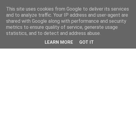
This site uses cookies from Google to deliver its services
and to analyze traffic. Your IP address and user-agent are
shared with Google along with performance and security
metrics to ensure quality of service, generate usage
statistics, and to detect and address abuse.
LEARN MORE
GOT IT