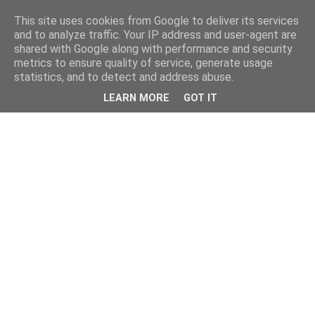
This site uses cookies from Google to deliver its services
and to analyze traffic. Your IP address and user-agent are
shared with Google along with performance and security
metrics to ensure quality of service, generate usage
statistics, and to detect and address abuse.
LEARN MORE
GOT IT