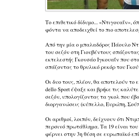
Το επιθετικό δίδυμο... «Ντιγουαΐν», όπ
φόντα να αποδειχθεί το πιο αποτελεσ
Από την μία ο μπαλαδόρος Πάουλο Ντ
του σεζόν στη Γιουβέντους σπάζοντας
εκτελεστής Γκονσάο Ιγκουαΐν που στ
σπάζοντας το θρυλικό ρεκόρ του Γκο
Οι δυο τους, πλέον, θα αποτελούν το ε
dello Sport έψαξε και βρήκε τις καλύ
σεζόν, υπολογίζοντας τα γκολ που έβ
διοργανώσεις (κύπελλο, Ευρώπη, Σού
Οι αριθμοί, λοιπόν, δείχνουν ότι Ντι
περσινό πρωτάθλημα. Τα 19 είναι του 
φέρνει στην 3η θέση σε ευρωπαϊκό ε