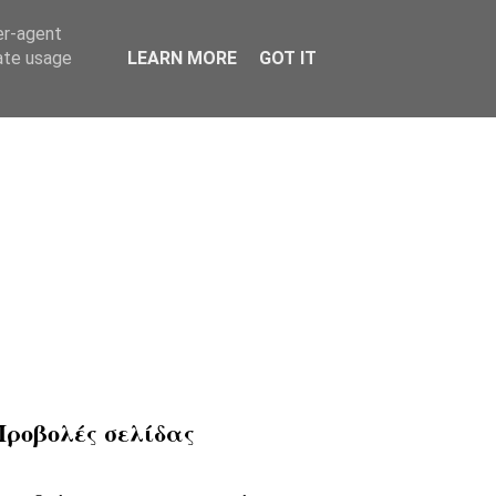
er-agent
rate usage
LEARN MORE
GOT IT
Προβολές σελίδας