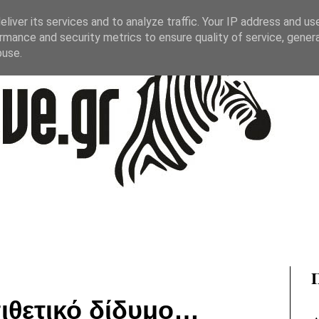
liver its services and to analyze traffic. Your IP address and us
rmance and security metrics to ensure quality of service, gene
buse.
πιθετικό δίδυμο…