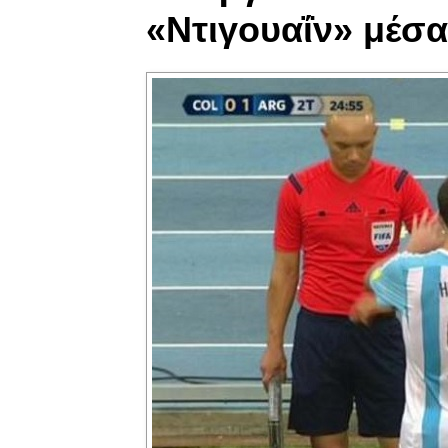
«Ντιγουαΐν» μέσα