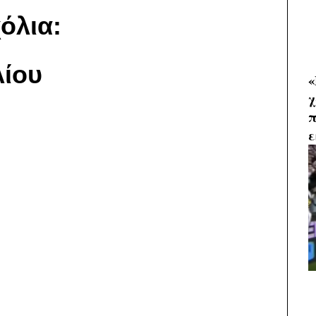
όλια:
ίου
«
χ
π
ε