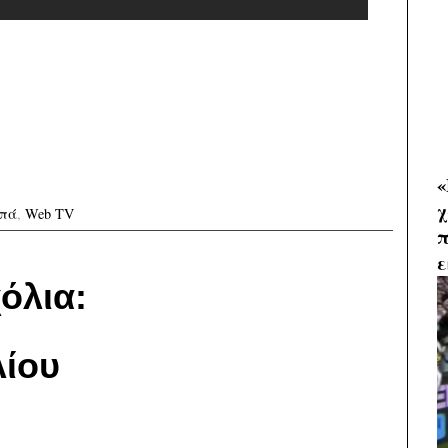
«
χ
μπά
,
Web TV
π
ε
όλια:
ίου