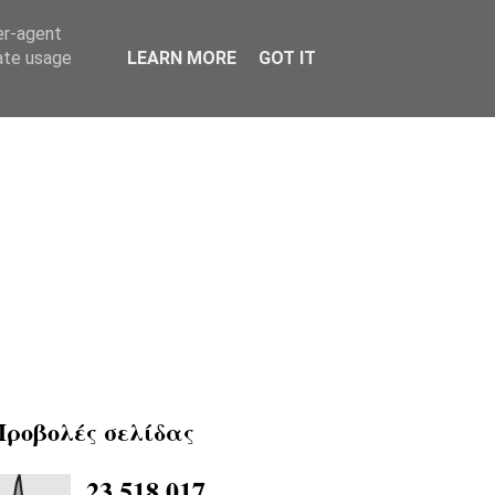
er-agent
rate usage
LEARN MORE
GOT IT
Προβολές σελίδας
23,518,017