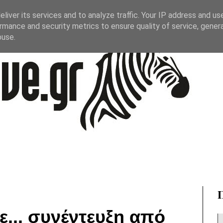
liver its services and to analyze traffic. Your IP address and us
rmance and security metrics to ensure quality of service, gene
buse.
... συνέντευξη από