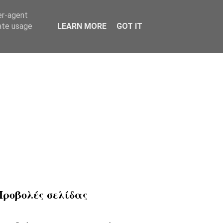
er-agent
rate usage
LEARN MORE
GOT IT
Προβολές σελίδας