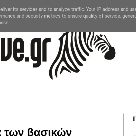
liver its services and to analyze traffic. Your IP address and us
rmance and security metrics to ensure quality of service, gene
buse.
 των βασικών