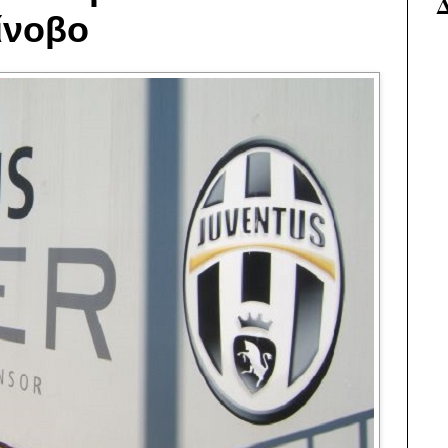
ίνοβο