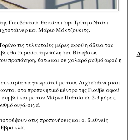
της Γιουβέντους θα κάνει την Τρίτη ο Ντάνι
ιχτστάινερ και Μάριο Μάντζουκιτς.
Τορίνο τις τελευταίες μέρες αφού η άδεια του
λβες θα περάσει την πύλη του Βίνοβο ως
του προπόνηση, έστω και σε χαλαρό ρυθμό αφού η
ν ευκαιρία να γνωριστεί με τους Λιχτστάινερ και
σκονται στο προπονητικό κέντρο της Γιούβε αφού
α συμβεί και με τον Μάρκο Πιάτσα σε 2-3 μέρες,
υθμό σιγά-σιγά.
ιστρέψουν στις προπονήσεις και οι διεθνείς
 Εβρά κλπ.