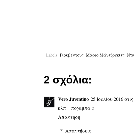
Labels:
Γιουβέντους
,
Μάριο Μάντζουκιτς
,
Ντά
2 σχόλια:
Vero Juventino
25 Ιουλίου 2016 στις 
κλπ = πογκμπα ;)
Απάντηση
Απαντήσεις