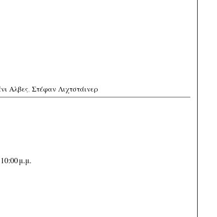
νι Αλβες
,
Στέφαν Λιχτστάινερ
10:00 μ.μ.