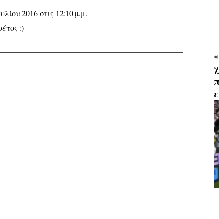
ουλίου 2016 στις 12:10 μ.μ.
έτος :)
«
χ
π
ε