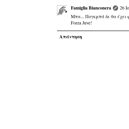
Famiglia Bianconera
26 Ι
Μπα... Πογκμπά δε θα έχει φ
Forza Juve!
Απάντηση