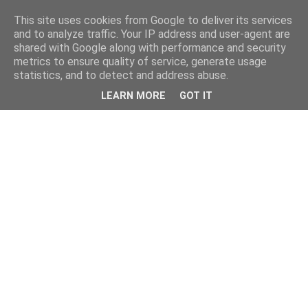
This site uses cookies from Google to deliver its services
and to analyze traffic. Your IP address and user-agent are
shared with Google along with performance and security
metrics to ensure quality of service, generate usage
statistics, and to detect and address abuse.
LEARN MORE
GOT IT