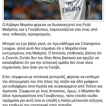
Ο Αλβαρο Μοράτα φέρεται να δυσανασχετεί στη Ρεάλ
Μαδρίτης και η Γιουβέντους παρουσιάζεται σαν ένας από
τους πιθανούς προορισμούς.
Μπορεί να έχει βάλει γκολ, σε πρωτάθλημα και Champions
League, αλλά αυτό δεν σημαίνει ότι ο Μοράτα είναι
ευτυχισμένος στη Μαδρίτη. Ο Ισπανός επιθετικός βλέπει ότι
ο Ζινεντίν Ζιντάν δεν του δίνει θέση βασικού και αρχίζει να
καταλαβαίνει ότι για την ισπανική ομάδα δεν είναι τόσο
σημαντικός όσο ήταν για τη Γιούβε.
Ετσι, σύμφωνα με ισπανικά ρεπορτάζ, φέρεται να επιθυμεί
την αποχώρηση του στο τέλος της σεζόν και ήδη γράφουν
για ενδιαφέρον από Αγγλία και συγκεκριμένα από Τσέλσι και
Αρσεναλ. Σύμφωνα με τους Ισπανούς, όμως, ο Μοράτα θα
έδινε προτεραιότητα στη Γιουβέντους, τόσο επειδή νιώθει
πράγματα για αυτή όσο κι επειδή η Ιταλία μέλλουσα σύζυγος
του επιθυμεί την επιστροφή στην πατρίδα.