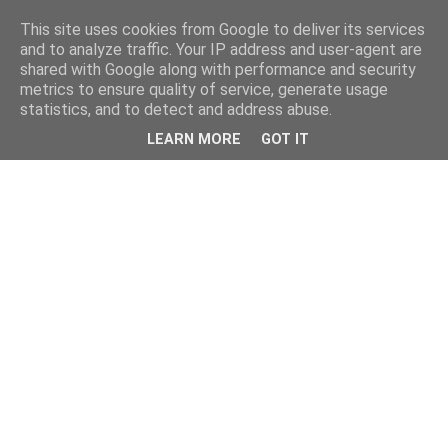
This site uses cookies from Google to deliver its services
and to analyze traffic. Your IP address and user-agent are
shared with Google along with performance and security
metrics to ensure quality of service, generate usage
statistics, and to detect and address abuse.
LEARN MORE
GOT IT