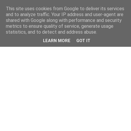
This site uses cookies from Google to deliver its services
and to analyze traffic. Your IP address and user-agent are
shared with Google along with performance and security
metrics to ensure quality of service, generate usage
statistics, and to detect and address abuse.
LEARN MORE
GOT IT