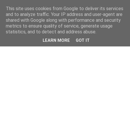
This site uses cookies from Google to deliver its services
and to analyze traffic. Your IP address and user-agent are
shared with Google along with performance and security
metrics to ensure quality of service, generate usage
statistics, and to detect and address abuse.
LEARN MORE
GOT IT