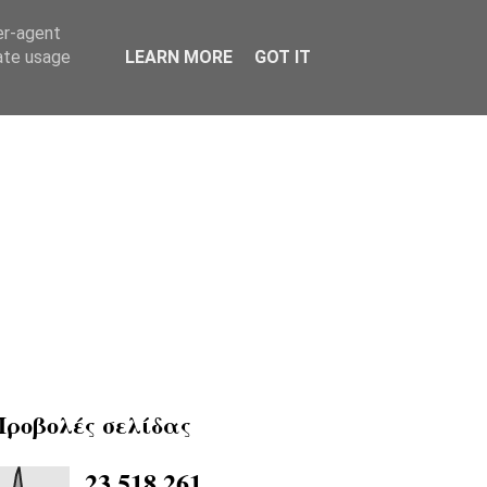
er-agent
rate usage
LEARN MORE
GOT IT
Προβολές σελίδας
23,518,261