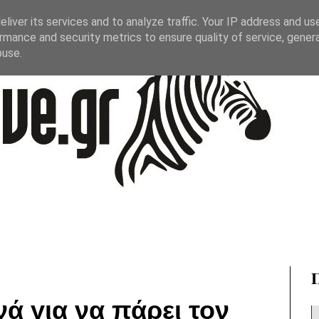
liver its services and to analyze traffic. Your IP address and us
rmance and security metrics to ensure quality of service, gene
buse.
νά για να πάρει τον