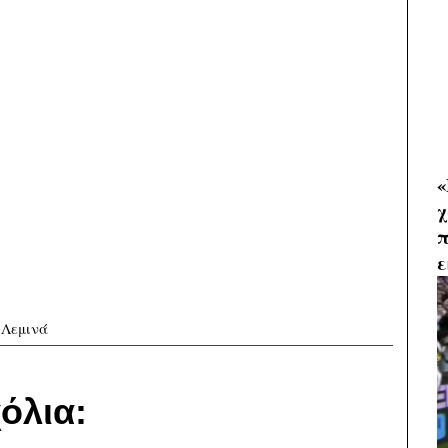
«
χ
π
ε
 Λεμινά
όλια: