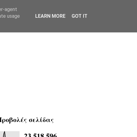
er-agent
rate usage
LEARN MORE
GOT IT
Προβολές σελίδας
23,518,596