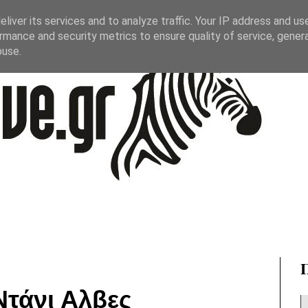
liver its services and to analyze traffic. Your IP address and us
rmance and security metrics to ensure quality of service, gene
buse.
Ντάνι Αλβες