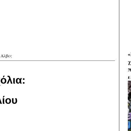
«
 Αλβες
χ
π
ε
όλια:
ίου