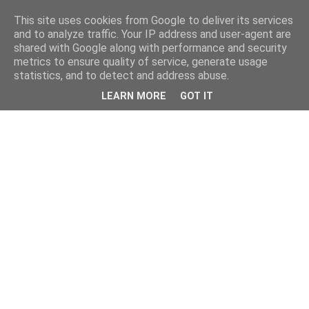
This site uses cookies from Google to deliver its services
and to analyze traffic. Your IP address and user-agent are
shared with Google along with performance and security
metrics to ensure quality of service, generate usage
statistics, and to detect and address abuse.
LEARN MORE
GOT IT