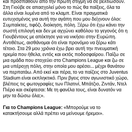
και προσπαθούν από την πρώτη στιγμή να σε βελτιώσουν.
Στη Γιούβε σε απασχολεί μόνο το πώς θα παίξεις, όλα τα
άλλα είναι λυμένα από το κλαμπ. Είναι πραγματικά
ευτυχισμένος για αυτή την αγάπη που μου δείχνουν όλοι:
Συμπαίκτες, τιφόζι, διοίκηση, πόλη. Ξέρω ότι έχω κάνει την
σωστή επιλογή και δεν με αγχώνει καθόλου το γεγονός ότι η
Γιουβέντους με απέκτησε για να νικήσει στην Ευρώπη.
Αντιθέτως, αισθάνομαι ότι είναι προνόμιο να ξέρω κάτι
τέτοιο. Στα 29 μου χρόνια έχω βρει αυτή την πνευματική
ηρεμία που ήθελα, εντός και εκτός ποδοσφαίρου. Παίζω σε
μια ομάδα που στοχεύει στο Champions League και ζω σε
μια υπέροχη πόλη, στην οποία μου αρέσει... μέχρι θανάτου
να περπατάω. Από εκεί και πέρα, το να παίζεις στο Juventus
Stadium είναι εκπληκτικό. Πριν βγεις στον αγωνιστικό χώρο,
βλέπεις τις φωτογραφίες των Πλατινί, Μπάτζιο, Ζιντάν, Ντελ
Πιέρο και σκέφτεσαι: Με τη φανέλα τους, είναι δυνατόν να
μην τα δώσω όλα;».
Για το Champions League:
«Μπορούμε να το
κατακτήσουμε αλλά πρέπει να μείνουμε ήρεμοι».