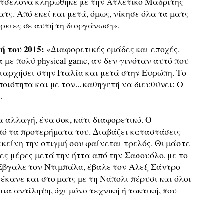
ρτσελόνα κληρώθηκε με την Ατλέτικο Μαδρίτης
τς. Από εκεί και μετά, όμως, νίκησε όλα τα ματς
ρειες σε αυτή τη διοργάνωση».
ή του 2015:
«Διαφορετικές ομάδες και εποχές.
 με πολύ physical game, αν δεν γινόταν αυτό που
ριαρχήσει στην Ιταλία και μετά στην Ευρώπη. Το
οιότητα και με τον... καθηγητή να διευθύνει: Ο
.
 αλλαγή, ένα σοκ, κάτι διαφορετικό. Ο
πό τα προτερήματα του. Διαβάζει καταστάσεις
εκείνη την στιγμή σου φαίνεται τρελός. Θυμάστε
γες μέρες μετά την ήττα από την Σασουόλο, με το
 Εβγαλε τον Ντιμπάλα, έβαλε τον Αλεξ Σάντρο
 έκανε και στο ματς με τη Νάπολι πέρυσι και όλοι
ια αντίληψη, όχι μόνο τεχνική ή τακτική, που