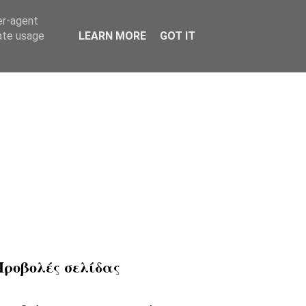
er-agent
rate usage
LEARN MORE
GOT IT
Προβολές σελίδας