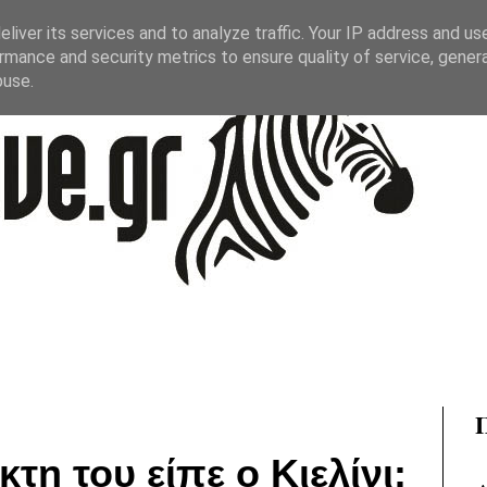
liver its services and to analyze traffic. Your IP address and us
rmance and security metrics to ensure quality of service, gene
buse.
τη του είπε ο Κιελίνι: