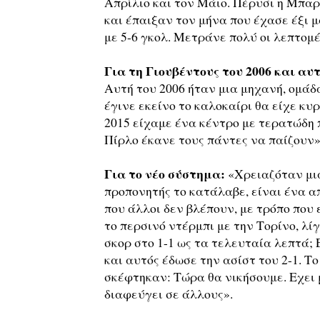
Απρίλιο και τον Μάιο. Πέρυσι η Μπα
και έπαιξαν τον μήνα που έχασε έξι μα
με 5-6 γκολ. Μετράνε πολύ οι λεπτομέ
Για τη Γιουβέντους του 2006 και αυτ
Αυτή του 2006 ήταν μια μηχανή, ομάδα
έγινε εκείνο το καλοκαίρι θα είχε κυ
2015 είχαμε ένα κέντρο με τερατώδη π
Πίρλο έκανε τους πάντες να παίζουν»
Για το νέο σύστημα:
«Χρειαζόταν μια
προπονητής το κατάλαβε, είναι ένα α
που άλλοι δεν βλέπουν, με τρόπο που 
το περσινό ντέρμπι με την Τορίνο, λί
σκορ στο 1-1 ως τα τελευταία λεπτά;
και αυτός έδωσε την ασίστ του 2-1. Το
σκέφτηκαν: Τώρα θα νικήσουμε. Εχει μ
διαφεύγει σε άλλους».