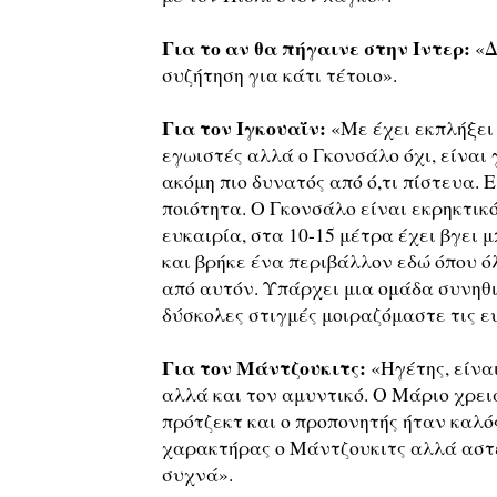
Για το αν θα πήγαινε στην Ιντερ:
«Δ
συζήτηση για κάτι τέτοιο».
Για τον Ιγκουαΐν:
«Με έχει εκπλήξει 
εγωιστές αλλά ο Γκονσάλο όχι, είναι
ακόμη πιο δυνατός από ό,τι πίστευα. Ε
ποιότητα. Ο Γκονσάλο είναι εκρηκτικό
ευκαιρία, στα 10-15 μέτρα έχει βγει 
και βρήκε ένα περιβάλλον εδώ όπου ό
από αυτόν. Υπάρχει μια ομάδα συνηθι
δύσκολες στιγμές μοιραζόμαστε τις ε
Για τον Μάντζουκιτς:
«Ηγέτης, είναι
αλλά και τον αμυντικό. Ο Μάριο χρειά
πρότζεκτ και ο προπονητής ήταν καλός
χαρακτήρας ο Μάντζουκιτς αλλά αστε
συχνά».