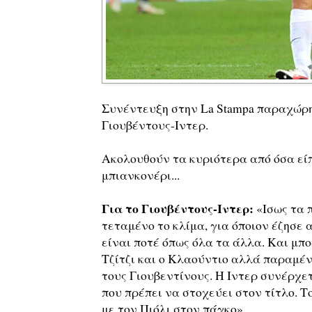
Συνέντευξη στην La Stampa παραχώρησ
Γιουβέντους-Ιντερ.
Ακολουθούν τα κυριότερα από όσα είπ
μπιανκονέρι...
Για το Γιουβέντους-Ιντερ:
«Ισως τα π
τεταμένο το κλίμα, για όποιον έζησε 
είναι ποτέ όπως όλα τα άλλα. Και μπο
Τζίτζι και ο Κλαούντιο αλλά παραμένε
τους Γιουβεντίνους. Η Ιντερ συνέρχετ
που πρέπει να στοχεύει στον τίτλο. Τ
με τον Πιόλι στον πάγκο».