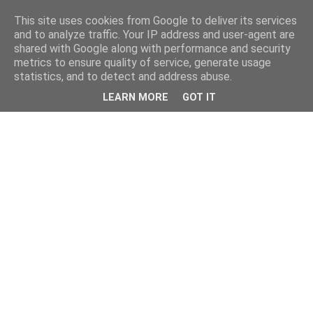
This site uses cookies from Google to deliver its services
and to analyze traffic. Your IP address and user-agent are
shared with Google along with performance and security
metrics to ensure quality of service, generate usage
statistics, and to detect and address abuse.
LEARN MORE
GOT IT