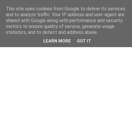
This site uses cookies from Google to deliver its services
and to analyze traffic. Your IP address and user-agent are
shared with Google along with performance and security
metrics to ensure quality of service, generate usage
statistics, and to detect and address abuse.
LEARN MORE
GOT IT