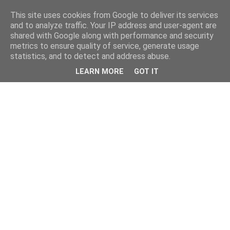
This site uses cookies from Google to deliver its services
and to analyze traffic. Your IP address and user-agent are
shared with Google along with performance and security
metrics to ensure quality of service, generate usage
statistics, and to detect and address abuse.
LEARN MORE
GOT IT