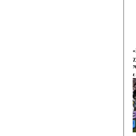
«
χ
π
ε