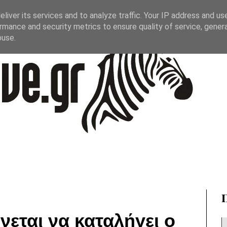
liver its services and to analyze traffic. Your IP address and us
rmance and security metrics to ensure quality of service, gene
buse.
νεται να καταλήγει ο