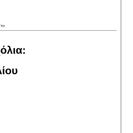
έτο
όλια:
ίου