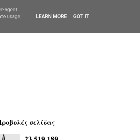
er-agent
rate usage
LEARN MORE
GOT IT
Προβολές σελίδας
23,519,189