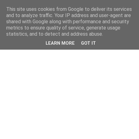
This site uses cookies from Google to deliver its services
and to analyze traffic. Your IP address and user-agent are
shared with Google along with performance and security
metrics to ensure quality of service, generate usage
statistics, and to detect and address abuse.
LEARN MORE
GOT IT