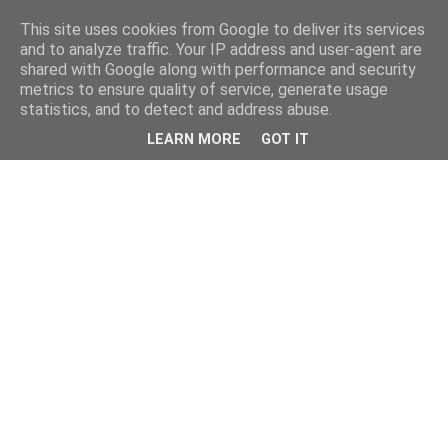
This site uses cookies from Google to deliver its services
and to analyze traffic. Your IP address and user-agent are
shared with Google along with performance and security
metrics to ensure quality of service, generate usage
statistics, and to detect and address abuse.
LEARN MORE
GOT IT