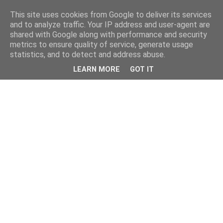
This site uses cookies from Google to deliver its services
and to analyze traffic. Your IP address and user-agent are
shared with Google along with performance and security
metrics to ensure quality of service, generate usage
statistics, and to detect and address abuse.
LEARN MORE
GOT IT