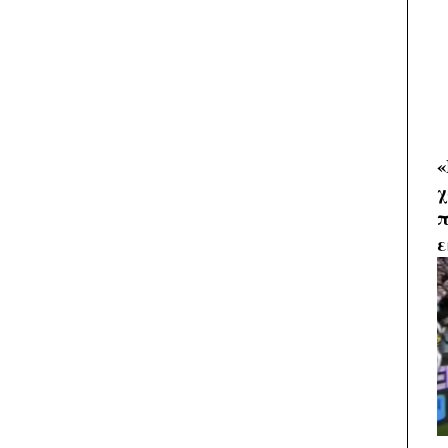
«
χ
π
ε