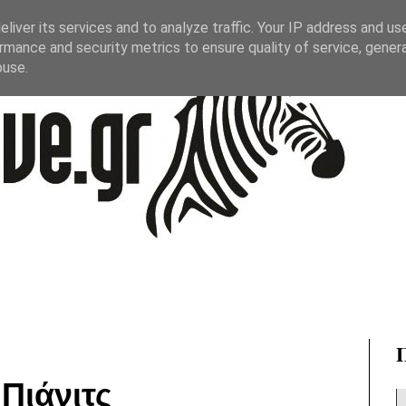
liver its services and to analyze traffic. Your IP address and us
rmance and security metrics to ensure quality of service, gene
buse.
Πιάνιτς