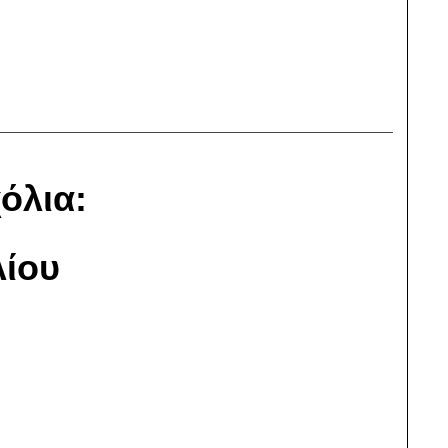
όλια:
ίου