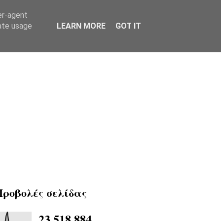
er-agent
rate usage
LEARN MORE
GOT IT
Προβολές σελίδας
23,518,884