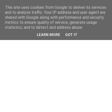
This site uses cookies from Google to deliver its services
and to analyze traffic. Your IP address and user-agent are
shared with Google along with performance and security
metrics to ensure quality of service, generate usage
statistics, and to detect and address abuse.
LEARN MORE
GOT IT