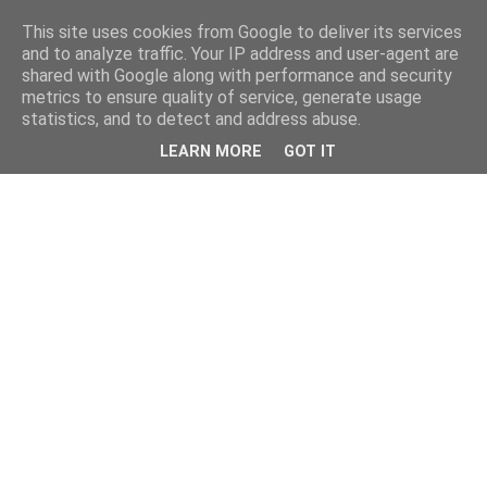
This site uses cookies from Google to deliver its services
and to analyze traffic. Your IP address and user-agent are
shared with Google along with performance and security
metrics to ensure quality of service, generate usage
statistics, and to detect and address abuse.
LEARN MORE
GOT IT