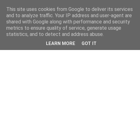
This site uses cookies from Google to deliver its services
and to analyze traffic. Your IP address and user-agent are
shared with Google along with performance and security
metrics to ensure quality of service, generate usage
statistics, and to detect and address abuse.
LEARN MORE
GOT IT