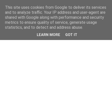
This site uses cookies from Google to deliver its services
and to analyze traffic. Your IP address and user-agent are
shared with Google along with performance and security
metrics to ensure quality of service, generate usage
statistics, and to detect and address abuse.
LEARN MORE
GOT IT