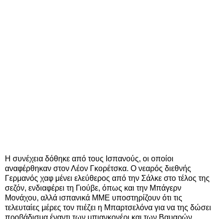
Η συνέχεια δόθηκε από τους Ισπανούς, οι οποίοι
αναφέρθηκαν στον Λέον Γκορέτσκα. Ο νεαρός διεθνής
Γερμανός χαφ μένει ελεύθερος από την Σάλκε στο τέλος της
σεζόν, ενδιαφέρει τη Γιούβε, όπως και την Μπάγερν
Μονάχου, αλλά ισπανικά ΜΜΕ υποστηρίζουν ότι τις
τελευταίες μέρες τον πιέζει η Μπαρτσελόνα για να της δώσει
προβάδισμα έναντι των μπιανκονέρι και των Βαυαρών.