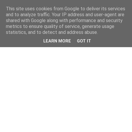
This site uses cookies from Google to deliver its services
and to analyze traffic. Your IP address and user-agent are
shared with Google along with performance and security
metrics to ensure quality of service, generate usage
statistics, and to detect and address abuse.
LEARN MORE
GOT IT