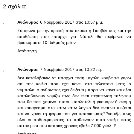
2 σχόλια:
Ανώνυμος
6 Νοεμβρίου 2017 στις 10:57 μ.μ.
Σύμφωνα με την κριτική που ακούει η Γιουβέντους και την
αποθέωση που υπάρχει για Νάπολι θα περίμενες να
βρισκόμαστε 10 βαθμούς μείον.
Απάντηση
Ανώνυμος
7 Νοεμβρίου 2017 στις 10:22 π.μ.
Δεν καταλαβαινω γτ υπαρχει τοση μεγαλη κουβεντα γυρω
απ την κοιλια που εχει κανει στα τελευταια ματς ο
ντιμπαλα..ο ανθρωπος εχει δειξει τι μπορει να κανει και ολοι
καταλαβαινουν νομιζω πως δεν ειναι περιπτωση ταλεντου
που θα παει χαμενο..τυπου μπαλοτελι ή γκουαριν ή ακομη
και κουαρεσμα..στο κατω κατω λογικο δεν ειναι να πιεζεται
και να χανει τη φορμα του για καποια ματς??νομιζω πως
ολοι οι ποδοσφαιριστες το παθαινουν αυτο..νταξει εκτος
απτον μεσι που καποιες χρονιες εβαλε 7.000 γκολ :P..
Απάντηση