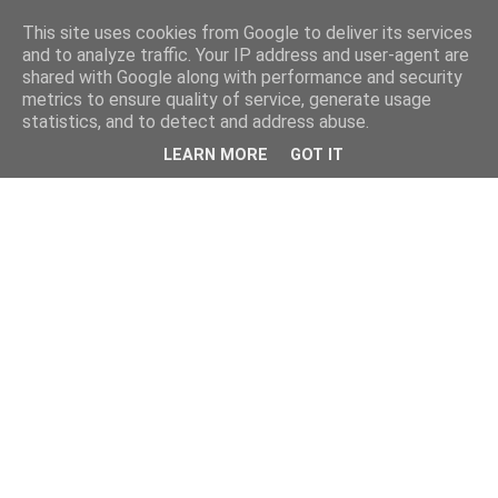
This site uses cookies from Google to deliver its services
and to analyze traffic. Your IP address and user-agent are
shared with Google along with performance and security
metrics to ensure quality of service, generate usage
statistics, and to detect and address abuse.
LEARN MORE
GOT IT