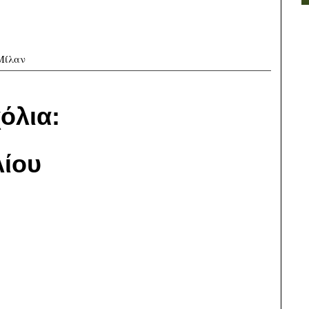
Μίλαν
όλια:
ίου