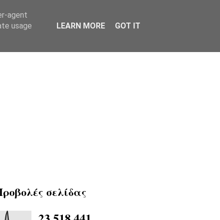
er-agent
rate usage
LEARN MORE
GOT IT
Προβολές σελίδας
23,518,441