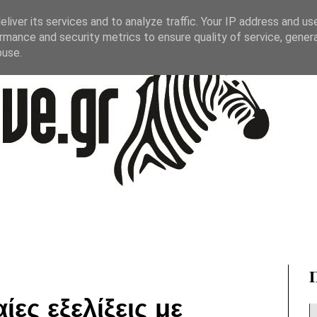
liver its services and to analyze traffic. Your IP address and us
rmance and security metrics to ensure quality of service, gene
buse.
ίες εξελίξεις με