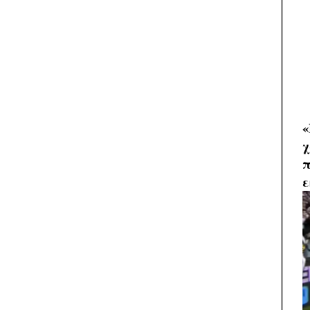
«
χ
π
ε