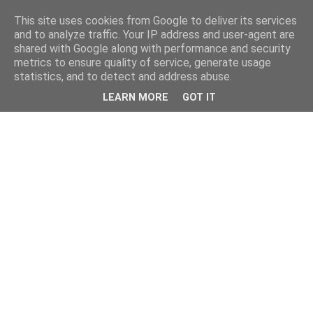
This site uses cookies from Google to deliver its services
and to analyze traffic. Your IP address and user-agent are
shared with Google along with performance and security
metrics to ensure quality of service, generate usage
statistics, and to detect and address abuse.
LEARN MORE
GOT IT