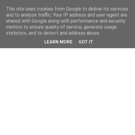
This site uses cookies from Google to deliver its services
and to analyze traffic. Your IP address and user-agent are
shared with Google along with performance and security
metrics to ensure quality of service, generate usage
statistics, and to detect and address abuse.
LEARN MORE
GOT IT